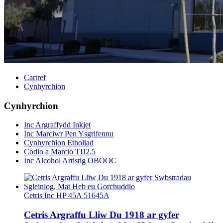
Cartref
Cynhyrchion
Cynhyrchion
Inc Argraffydd Inkjet
Inc Marciwr Pen Ysgrifennu
Cynhyrchion Etholiad
Codio a Marcio TIJ2.5
Inc Alcohol Artistig OBOOC
Cetris Inc HP 45A 51645A
Cetris Argraffu Lliw Du 1918 ar gyfer