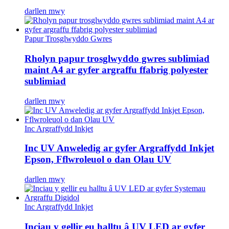
darllen mwy
Papur Trosglwyddo Gwres
Rholyn papur trosglwyddo gwres sublimiad
maint A4 ar gyfer argraffu ffabrig polyester
sublimiad
darllen mwy
Inc Argraffydd Inkjet
Inc UV Anweledig ar gyfer Argraffydd Inkjet
Epson, Fflwroleuol o dan Olau UV
darllen mwy
Inc Argraffydd Inkjet
Inciau y gellir eu halltu â UV LED ar gyfer