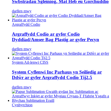
Swbstradau Sgleiniog, Mat Heb eu Gorchuddio
darllen mwy
Argraffydd Codio
Argraffydd Codio ar gyfer Codio
Dyddiad/Amser Bag Plastig ar gyfer Pecyn
darllen mwy
System Ail-lenwi CISS
System Cyflenwi Inc Parhaus yn Seiliedig ar
Ddŵr ar gyfer Argraffydd Codio Tij2.5
darllen mwy
Cynhyrchion