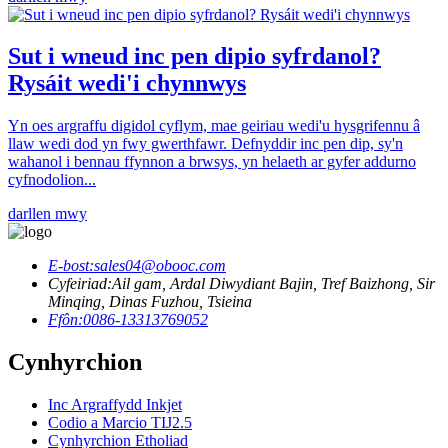
Sut i wneud inc pen dipio syfrdanol?
Rysáit wedi'i chynnwys
Yn oes argraffu digidol cyflym, mae geiriau wedi'u hysgrifennu â
llaw wedi dod yn fwy gwerthfawr. Defnyddir inc pen dip, sy'n
wahanol i bennau ffynnon a brwsys, yn helaeth ar gyfer addurno
cyfnodolion...
darllen mwy
E-bost:
sales04@obooc.com
Cyfeiriad:
Ail gam, Ardal Diwydiant Bajin, Tref Baizhong, Sir
Minqing, Dinas Fuzhou, Tsieina
Ffôn:
0086-13313769052
Cynhyrchion
Inc Argraffydd Inkjet
Codio a Marcio TIJ2.5
Cynhyrchion Etholiad