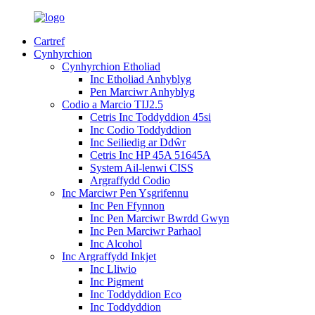
Cartref
Cynhyrchion
Cynhyrchion Etholiad
Inc Etholiad Anhyblyg
Pen Marciwr Anhyblyg
Codio a Marcio TIJ2.5
Cetris Inc Toddyddion 45si
Inc Codio Toddyddion
Inc Seiliedig ar Ddŵr
Cetris Inc HP 45A 51645A
System Ail-lenwi CISS
Argraffydd Codio
Inc Marciwr Pen Ysgrifennu
Inc Pen Ffynnon
Inc Pen Marciwr Bwrdd Gwyn
Inc Pen Marciwr Parhaol
Inc Alcohol
Inc Argraffydd Inkjet
Inc Lliwio
Inc Pigment
Inc Toddyddion Eco
Inc Toddyddion