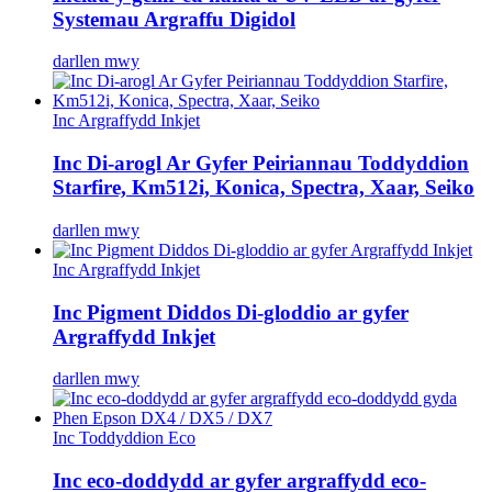
Systemau Argraffu Digidol
darllen mwy
Inc Argraffydd Inkjet
Inc Di-arogl Ar Gyfer Peiriannau Toddyddion
Starfire, Km512i, Konica, Spectra, Xaar, Seiko
darllen mwy
Inc Argraffydd Inkjet
Inc Pigment Diddos Di-gloddio ar gyfer
Argraffydd Inkjet
darllen mwy
Inc Toddyddion Eco
Inc eco-doddydd ar gyfer argraffydd eco-