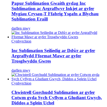
Papur Sublimation Gwaith gydag Inc
Sublimation ac Argraffwyr Inkjet ar gyfer
Mygiau Crysau-T Ffabrig Ysgafn a Blychau
Sublimation Eraill
darllen mwy
Cynhyrchion
Inc Sublimation Seiliedig ar Ddŵr ar gyfer
Argraffydd Fformat Mawr ar gyfer
Trosglwyddo Gwres
darllen mwy
Cynhyrchion
Chwistrell Gorchudd Sublimation ar gyfer
Cotwm gyda Sych Cyflym a Gludiant Gwych,
Diddos a Sglein Uchel