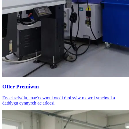
Offer Premiwm
Ers ei sefydlu, mae'r cwmni wedi rhoi sylw mawr i ymchwil a
datblygu cynnyrch ac arloesi.