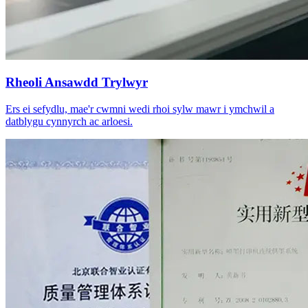
Rheoli Ansawdd Trylwyr
Ers ei sefydlu, mae'r cwmni wedi rhoi sylw mawr i ymchwil a
datblygu cynnyrch ac arloesi.