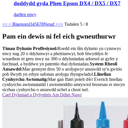
doddydd gyda Phen Epson DX4 / DX5 / DX7
darllen mwy
<<
< Blaenorol
3
4
5
6
7
8
Nesaf >
>>
Tudalen 5 / 8
Pam ein dewis ni fel eich gwneuthurwr
Timau Dylunio Proffesiynol:
Roedd ein tîm dylunio yn cynnwys
mwy nag 20 o ddylunwyr a pheirianwyr, bob blwyddyn fe
wnaethon ni greu mwy na 300 o ddyluniadau arloesol ar gyfer y
farchnad, a byddwn yn patentio rhai dyluniadau.
System Rheoli
Ansawdd:
Mae gennym dros 50 o arolygwyr ansawdd sy'n gwirio
pob llwyth yn erbyn safonau arolygu rhyngwladol.
Llinellau
Cynhyrchu Awtomatig:
Mae gan ffatri poteli dŵr Everich linellau
cynhyrchu awtomataidd i awtomeiddio amrywiol brosesau er mwyn
sicrhau cynhyrchu o ansawdd uchel a chost isel.
Cael Dyluniad a Dyfynbris Am Ddim Nawr