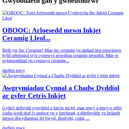
Gwybodaeth gan y gwneuthurwr
OBOOC: Arloesedd mewn Inkjet
Ceramig Lleol...
Beth yw Inc Ceramig? Mae inc ceramig yn ataliad neu emwlsiwn
hylif arbenigol sy'n cynnwys powdrau ceramig penodol. Mae ei
gyfansoddiad yn cynnwys ceramig...
darllen mwy
Awgrymiadau Cynnal a Chadw Dyddiol
ar gyfer Cetris Inkjet
Gyda'r defnydd cynyddol o farcio incjet, mae mwy a mwy o offer
codio wedi dod i'r amlwg yn y farchnad, a ddefnyddir yn helaeth
mewn diwydiannau fel bwyd, diodydd, colur, ...
darllen mwy