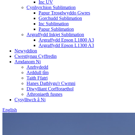
Inc UV
Cynhyrchion Sublimation
Papur Trosglwyddo Gwres
Gorchudd Sublimation
Inc Sublimation
Papur Sublimation
Argraffydd Inkjet Sublimation
Argraffydd Epson L1800 A3
Argraffydd Epson L1300 A3
Newyddion
Cwestiynau Cyffredin
Amdanom Ni
Anrhydedd
Arddull tîm
Taith Ffatri
Hanes Datblygu'r Cwmni
Diwylliant Corfforaethol
Athroniaeth fusnes
Cysylltwch â Ni
English