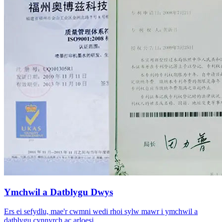
Ymchwil a Datblygu Dwys
Ers ei sefydlu, mae'r cwmni wedi rhoi sylw mawr i ymchwil a
datblygu cynnyrch ac arloesi.