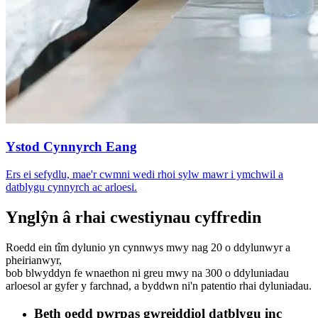
Ystod Cynnyrch Eang
Ers ei sefydlu, mae'r cwmni wedi rhoi sylw mawr i ymchwil a
datblygu cynnyrch ac arloesi.
Ynglŷn â rhai cwestiynau cyffredin
Roedd ein tîm dylunio yn cynnwys mwy nag 20 o ddylunwyr a
pheirianwyr,
bob blwyddyn fe wnaethon ni greu mwy na 300 o ddyluniadau
arloesol ar gyfer y farchnad, a byddwn ni'n patentio rhai dyluniadau.
Beth oedd pwrpas gwreiddiol datblygu inc