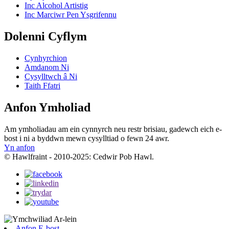
Inc Alcohol Artistig
Inc Marciwr Pen Ysgrifennu
Dolenni Cyflym
Cynhyrchion
Amdanom Ni
Cysylltwch â Ni
Taith Ffatri
Anfon Ymholiad
Am ymholiadau am ein cynnyrch neu restr brisiau, gadewch eich e-
bost i ni a byddwn mewn cysylltiad o fewn 24 awr.
Yn anfon
© Hawlfraint - 2010-2025: Cedwir Pob Hawl.
Anfon E-bost