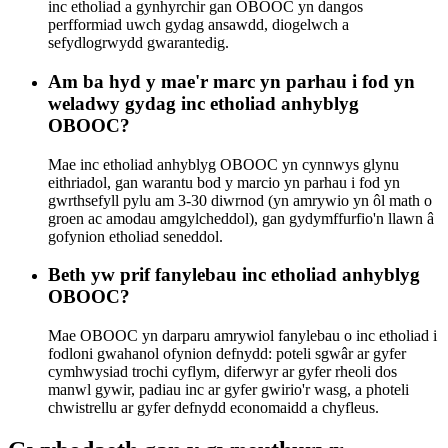
inc etholiad a gynhyrchir gan OBOOC yn dangos
perfformiad uwch gydag ansawdd, diogelwch a
sefydlogrwydd gwarantedig.
Am ba hyd y mae'r marc yn parhau i fod yn
weladwy gydag inc etholiad anhyblyg
OBOOC?
Mae inc etholiad anhyblyg OBOOC yn cynnwys glynu
eithriadol, gan warantu bod y marcio yn parhau i fod yn
gwrthsefyll pylu am 3-30 diwrnod (yn amrywio yn ôl math o
groen ac amodau amgylcheddol), gan gydymffurfio'n llawn â
gofynion etholiad seneddol.
Beth yw prif fanylebau inc etholiad anhyblyg
OBOOC?
Mae OBOOC yn darparu amrywiol fanylebau o inc etholiad i
fodloni gwahanol ofynion defnydd: poteli sgwâr ar gyfer
cymhwysiad trochi cyflym, diferwyr ar gyfer rheoli dos
manwl gywir, padiau inc ar gyfer gwirio'r wasg, a photeli
chwistrellu ar gyfer defnydd economaidd a chyfleus.