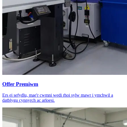
Offer Premiwm
Ers ei sefydlu, mae'r cwmni wedi rhoi sylw mawr i ymchwil a
datblygu cynnyrch ac arloesi.