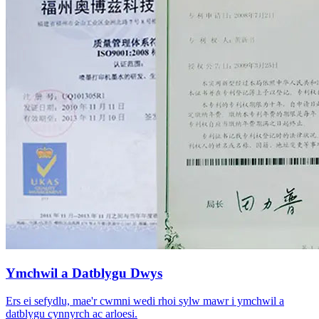
Ymchwil a Datblygu Dwys
Ers ei sefydlu, mae'r cwmni wedi rhoi sylw mawr i ymchwil a
datblygu cynnyrch ac arloesi.