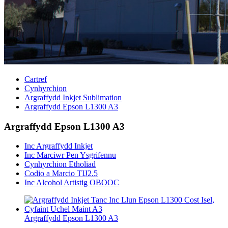
Cartref
Cynhyrchion
Argraffydd Inkjet Sublimation
Argraffydd Epson L1300 A3
Argraffydd Epson L1300 A3
Inc Argraffydd Inkjet
Inc Marciwr Pen Ysgrifennu
Cynhyrchion Etholiad
Codio a Marcio TIJ2.5
Inc Alcohol Artistig OBOOC
Argraffydd Epson L1300 A3