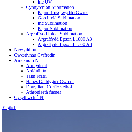
Inc UV
Cynhyrchion Sublimation
Papur Trosglwyddo Gwres
Gorchudd Sublimation
Inc Sublimation
Papur Sublimation
Argraffydd Inkjet Sublimation
Argraffydd Epson L1800 A3
Argraffydd Epson L1300 A3
Newyddion
Cwestiynau Cyffredin
Amdanom Ni
Anrhydedd
Arddull tîm
Taith Ffatri
Hanes Datblygu'r Cwmni
Diwylliant Corfforaethol
Athroniaeth fusnes
Cysylltwch â Ni
English