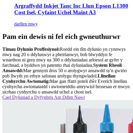
Argraffydd Inkjet Tanc Inc Llun Epson L1300
Cost Isel, Cyfaint Uchel Maint A3
darllen mwy
Pam ein dewis ni fel eich gwneuthurwr
Timau Dylunio Proffesiynol:
Roedd ein tîm dylunio yn cynnwys
mwy nag 20 o ddylunwyr a pheirianwyr, bob blwyddyn fe
wnaethon ni greu mwy na 300 o ddyluniadau arloesol ar gyfer y
farchnad, a byddwn yn patentio rhai dyluniadau.
System Rheoli
Ansawdd:
Mae gennym dros 50 o arolygwyr ansawdd sy'n gwirio
pob llwyth yn erbyn safonau arolygu rhyngwladol.
Llinellau
Cynhyrchu Awtomatig:
Mae gan ffatri poteli dŵr Everich linellau
cynhyrchu awtomataidd i awtomeiddio amrywiol brosesau er mwyn
sicrhau cynhyrchu o ansawdd uchel a chost isel.
Cael Dyluniad a Dyfynbris Am Ddim Nawr