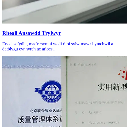
Rheoli Ansawdd Trylwyr
Ers ei sefydlu, mae'r cwmni wedi rhoi sylw mawr i ymchwil a
datblygu cynnyrch ac arloesi.