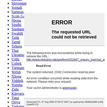
Slovenian
Somali
Samoan
Scots Gaelic
Shona
Sindhi
Sundanese
Swahili
Tajik
Tamil
Telugu
Thai
Ukrainian
Urdu
Uzbek
Vietnamese
Welsh
Xhosa
Yiddish
Yoruba
Zulu
Kinyarwanda
Tatar
Oriya
Turkmen