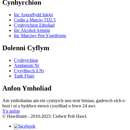
Cynhyrchion
Inc Argraffydd Inkjet
Codio a Marcio TIJ2.5
Cynhyrchion Etholiad
Inc Alcohol Artistig
Inc Marciwr Pen Ysgrifennu
Dolenni Cyflym
Cynhyrchion
Amdanom Ni
Cysylltwch â Ni
Taith Ffatri
Anfon Ymholiad
Am ymholiadau am ein cynnyrch neu restr brisiau, gadewch eich e-
bost i ni a byddwn mewn cysylltiad o fewn 24 awr.
Yn anfon
© Hawlfraint - 2010-2025: Cedwir Pob Hawl.