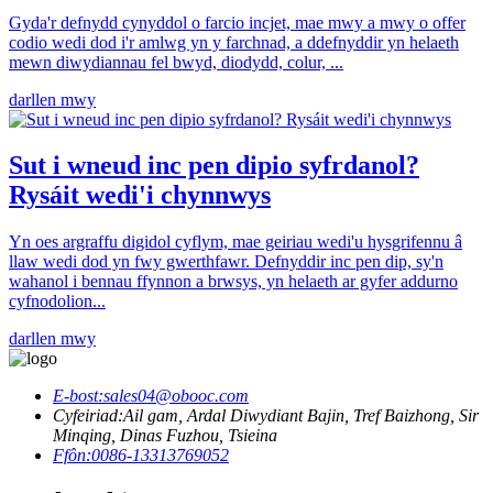
Gyda'r defnydd cynyddol o farcio incjet, mae mwy a mwy o offer
codio wedi dod i'r amlwg yn y farchnad, a ddefnyddir yn helaeth
mewn diwydiannau fel bwyd, diodydd, colur, ...
darllen mwy
Sut i wneud inc pen dipio syfrdanol?
Rysáit wedi'i chynnwys
Yn oes argraffu digidol cyflym, mae geiriau wedi'u hysgrifennu â
llaw wedi dod yn fwy gwerthfawr. Defnyddir inc pen dip, sy'n
wahanol i bennau ffynnon a brwsys, yn helaeth ar gyfer addurno
cyfnodolion...
darllen mwy
E-bost:
sales04@obooc.com
Cyfeiriad:
Ail gam, Ardal Diwydiant Bajin, Tref Baizhong, Sir
Minqing, Dinas Fuzhou, Tsieina
Ffôn:
0086-13313769052