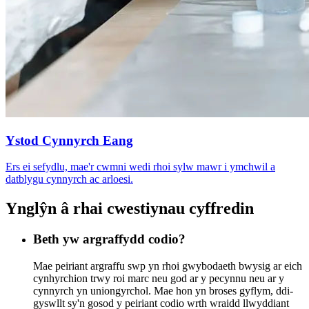
Ystod Cynnyrch Eang
Ers ei sefydlu, mae'r cwmni wedi rhoi sylw mawr i ymchwil a
datblygu cynnyrch ac arloesi.
Ynglŷn â rhai cwestiynau cyffredin
Beth yw argraffydd codio?
Mae peiriant argraffu swp yn rhoi gwybodaeth bwysig ar eich
cynhyrchion trwy roi marc neu god ar y pecynnu neu ar y
cynnyrch yn uniongyrchol. Mae hon yn broses gyflym, ddi-
gyswllt sy'n gosod y peiriant codio wrth wraidd llwyddiant