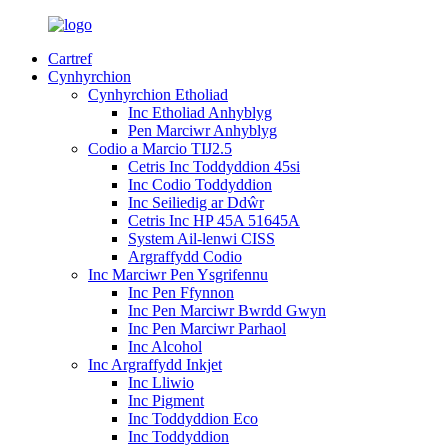
Cartref
Cynhyrchion
Cynhyrchion Etholiad
Inc Etholiad Anhyblyg
Pen Marciwr Anhyblyg
Codio a Marcio TIJ2.5
Cetris Inc Toddyddion 45si
Inc Codio Toddyddion
Inc Seiliedig ar Ddŵr
Cetris Inc HP 45A 51645A
System Ail-lenwi CISS
Argraffydd Codio
Inc Marciwr Pen Ysgrifennu
Inc Pen Ffynnon
Inc Pen Marciwr Bwrdd Gwyn
Inc Pen Marciwr Parhaol
Inc Alcohol
Inc Argraffydd Inkjet
Inc Lliwio
Inc Pigment
Inc Toddyddion Eco
Inc Toddyddion