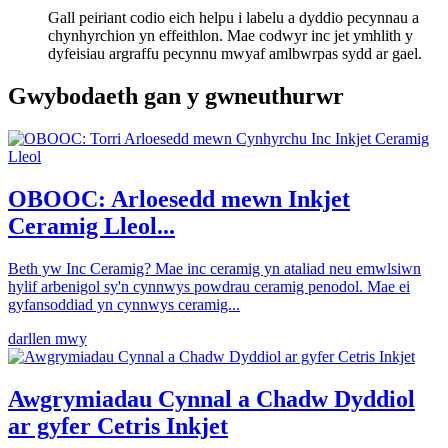
Gall peiriant codio eich helpu i labelu a dyddio pecynnau a
chynhyrchion yn effeithlon. Mae codwyr inc jet ymhlith y
dyfeisiau argraffu pecynnu mwyaf amlbwrpas sydd ar gael.
Gwybodaeth gan y gwneuthurwr
OBOOC: Arloesedd mewn Inkjet
Ceramig Lleol...
Beth yw Inc Ceramig? Mae inc ceramig yn ataliad neu emwlsiwn
hylif arbenigol sy'n cynnwys powdrau ceramig penodol. Mae ei
gyfansoddiad yn cynnwys ceramig...
darllen mwy
Awgrymiadau Cynnal a Chadw Dyddiol
ar gyfer Cetris Inkjet