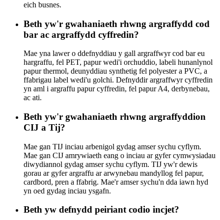
eich busnes.
Beth yw'r gwahaniaeth rhwng argraffydd cod
bar ac argraffydd cyffredin?
Mae yna lawer o ddefnyddiau y gall argraffwyr cod bar eu
hargraffu, fel PET, papur wedi'i orchuddio, labeli hunanlynol
papur thermol, deunyddiau synthetig fel polyester a PVC, a
ffabrigau label wedi'u golchi. Defnyddir argraffwyr cyffredin
yn aml i argraffu papur cyffredin, fel papur A4, derbynebau,
ac ati.
Beth yw'r gwahaniaeth rhwng argraffyddion
CIJ a Tij?
Mae gan TIJ inciau arbenigol gydag amser sychu cyflym.
Mae gan CIJ amrywiaeth eang o inciau ar gyfer cymwysiadau
diwydiannol gydag amser sychu cyflym. TIJ yw'r dewis
gorau ar gyfer argraffu ar arwynebau mandyllog fel papur,
cardbord, pren a ffabrig. Mae'r amser sychu'n dda iawn hyd
yn oed gydag inciau ysgafn.
Beth yw defnydd peiriant codio incjet?