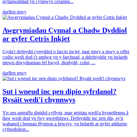
gyfansoddiad yn cynnwys ceramig...
darllen mwy
Awgrymiadau Cynnal a Chadw Dyddiol
ar gyfer Cetris Inkjet
Gyda'r defnydd cynyddol o farcio incjet, mae mwy a mwy o offer
codio wedi dod i'r amlwg yn y farchnad, a ddefnyddir yn helaeth
mewn diwydiannau fel bwyd, diodydd, colur, ...
darllen mwy
Sut i wneud inc pen dipio syfrdanol?
Rysáit wedi'i chynnwys
Yn oes argraffu digidol cyflym, mae geiriau wedi'u hysgrifennu â
llaw wedi dod yn fwy gwerthfawr. Defnyddir inc pen dip, sy'n
wahanol i bennau ffynnon a brwsys, yn helaeth ar gyfer addurno
cyfnodolion...