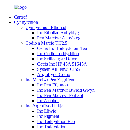
Cartref
Cynhyrchion
Cynhyrchion Etholiad
Inc Etholiad Anhyblyg
Pen Marciwr Anhyblyg
Codio a Marcio TIJ2.5
Cetris Inc Toddyddion 45si
Inc Codio Toddyddion
Inc Seiliedig ar Ddŵr
Cetris Inc HP 45A 51645A
System Ail-lenwi CISS
Argraffydd Codio
Inc Marciwr Pen Ysgrifennu
Inc Pen Ffynnon
Inc Pen Marciwr Bwrdd Gwyn
Inc Pen Marciwr Parhaol
Inc Alcohol
Inc Argraffydd Inkjet
Inc Lliwio
Inc Pigment
Inc Toddyddion Eco
Inc Toddyddion