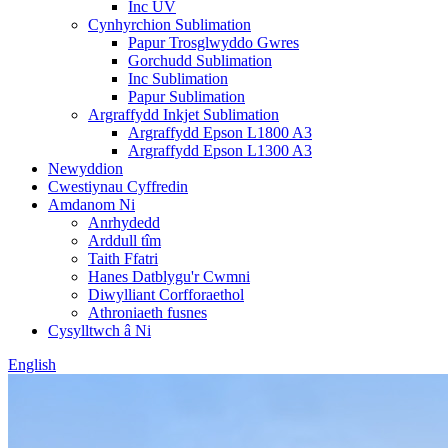
Inc UV
Cynhyrchion Sublimation
Papur Trosglwyddo Gwres
Gorchudd Sublimation
Inc Sublimation
Papur Sublimation
Argraffydd Inkjet Sublimation
Argraffydd Epson L1800 A3
Argraffydd Epson L1300 A3
Newyddion
Cwestiynau Cyffredin
Amdanom Ni
Anrhydedd
Arddull tîm
Taith Ffatri
Hanes Datblygu'r Cwmni
Diwylliant Corfforaethol
Athroniaeth fusnes
Cysylltwch â Ni
English