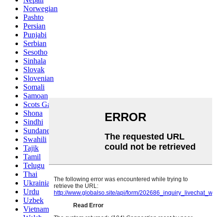
Norwegian
Pashto
Persian
Punjabi
Serbian
Sesotho
Sinhala
Slovak
Slovenian
Somali
Samoan
Scots Gaelic
Shona
Sindhi
Sundanese
Swahili
Tajik
Tamil
Telugu
Thai
Ukrainian
Urdu
Uzbek
Vietnamese