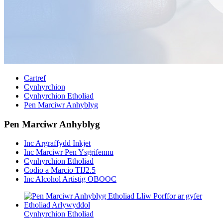
Cartref
Cynhyrchion
Cynhyrchion Etholiad
Pen Marciwr Anhyblyg
Pen Marciwr Anhyblyg
Inc Argraffydd Inkjet
Inc Marciwr Pen Ysgrifennu
Cynhyrchion Etholiad
Codio a Marcio TIJ2.5
Inc Alcohol Artistig OBOOC
Cynhyrchion Etholiad