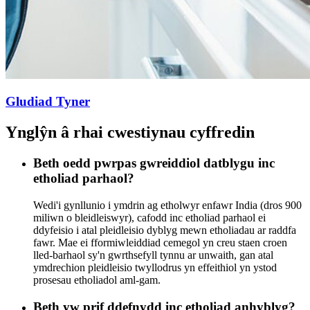
Gludiad Tyner
Ynglŷn â rhai cwestiynau cyffredin
Beth oedd pwrpas gwreiddiol datblygu inc
etholiad parhaol?
Wedi'i gynllunio i ymdrin ag etholwyr enfawr India (dros 900
miliwn o bleidleiswyr), cafodd inc etholiad parhaol ei
ddyfeisio i atal pleidleisio dyblyg mewn etholiadau ar raddfa
fawr. Mae ei fformiwleiddiad cemegol yn creu staen croen
lled-barhaol sy'n gwrthsefyll tynnu ar unwaith, gan atal
ymdrechion pleidleisio twyllodrus yn effeithiol yn ystod
prosesau etholiadol aml-gam.
Beth yw prif ddefnydd inc etholiad anhyblyg?