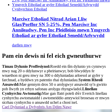
Cynhyrchion Etholiad
Marciwr Etholiad Nitrad Arian Lliw
Glas/Porffor SN 5-25%, Pen Marciwr Inc
Annileadwy, Pen Inc Pleidleisio mewn Ymgyrch
Etholiad ar gyfer Etholiad Senedd/Arlywydd
darllen mwy
Pam ein dewis ni fel eich gwneuthurwr
Timau Dylunio Proffesiynol:
Roedd ein tîm dylunio yn cynnwys
mwy nag 20 o ddylunwyr a pheirianwyr, bob blwyddyn fe
wnaethon ni greu mwy na 300 o ddyluniadau arloesol ar gyfer y
farchnad, a byddwn yn patentio rhai dyluniadau.
System Rheoli
Ansawdd:
Mae gennym dros 50 o arolygwyr ansawdd sy'n gwirio
pob llwyth yn erbyn safonau arolygu rhyngwladol.
Llinellau
Cynhyrchu Awtomatig:
Mae gan ffatri poteli dŵr Everich linellau
cynhyrchu awtomataidd i awtomeiddio amrywiol brosesau er mwyn
sicrhau cynhyrchu o ansawdd uchel a chost isel.
Cael Dyluniad a Dyfynbris Am Ddim Nawr