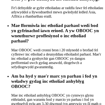
Fe'i defnyddir ar gyfer etholiadau ar raddfa fawr fel etholiadau
arlywyddol a llywodraethol mewn gwledydd ledled Asia,
Affrica a rhanbarthau eraill.
Mae fformiwla inc etholiad parhaol wedi bod
yn gyfrinachol iawn erioed. A yw OBOOC yn
wneuthurwr proffesiynol o inc etholiad
parhaol?
Mae OBOOC wedi cronni bron i 20 mlynedd o brofiad fel
cyflenwr inc etholiad a deunyddiau etholiadol parhaol. Mae'r
inc etholiad a gynhyrchir gan OBOOC yn dangos
perfformiad uwch gydag ansawdd, diogelwch a
sefydlogrwydd gwarantedig.
Am ba hyd y mae'r marc yn parhau i fod yn
weladwy gydag inc etholiad anhyblyg
OBOOC?
Mae inc etholiad anhyblyg OBOOC yn cynnwys glynu
eithriadol, gan warantu bod y marcio yn parhau i fod yn
gwrthsefyll pylu am 3-30 diwrnod (yn amrywio yn ôl math o