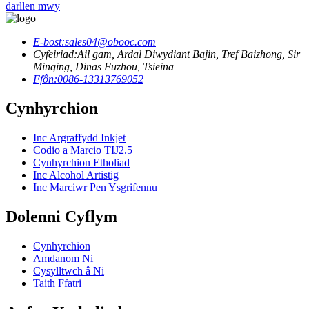
darllen mwy
E-bost:
sales04@obooc.com
Cyfeiriad:
Ail gam, Ardal Diwydiant Bajin, Tref Baizhong, Sir
Minqing, Dinas Fuzhou, Tsieina
Ffôn:
0086-13313769052
Cynhyrchion
Inc Argraffydd Inkjet
Codio a Marcio TIJ2.5
Cynhyrchion Etholiad
Inc Alcohol Artistig
Inc Marciwr Pen Ysgrifennu
Dolenni Cyflym
Cynhyrchion
Amdanom Ni
Cysylltwch â Ni
Taith Ffatri