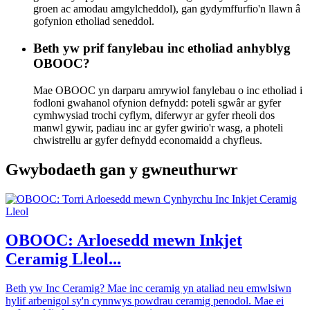
groen ac amodau amgylcheddol), gan gydymffurfio'n llawn â
gofynion etholiad seneddol.
Beth yw prif fanylebau inc etholiad anhyblyg
OBOOC?
Mae OBOOC yn darparu amrywiol fanylebau o inc etholiad i
fodloni gwahanol ofynion defnydd: poteli sgwâr ar gyfer
cymhwysiad trochi cyflym, diferwyr ar gyfer rheoli dos
manwl gywir, padiau inc ar gyfer gwirio'r wasg, a photeli
chwistrellu ar gyfer defnydd economaidd a chyfleus.
Gwybodaeth gan y gwneuthurwr
OBOOC: Arloesedd mewn Inkjet
Ceramig Lleol...
Beth yw Inc Ceramig? Mae inc ceramig yn ataliad neu emwlsiwn
hylif arbenigol sy'n cynnwys powdrau ceramig penodol. Mae ei