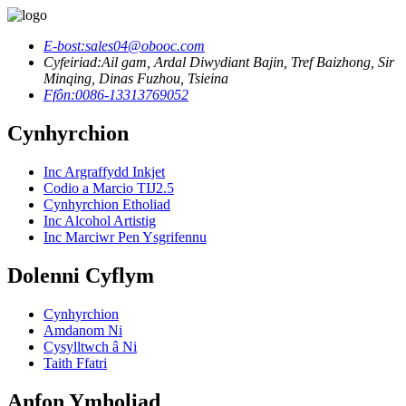
E-bost:
sales04@obooc.com
Cyfeiriad:
Ail gam, Ardal Diwydiant Bajin, Tref Baizhong, Sir
Minqing, Dinas Fuzhou, Tsieina
Ffôn:
0086-13313769052
Cynhyrchion
Inc Argraffydd Inkjet
Codio a Marcio TIJ2.5
Cynhyrchion Etholiad
Inc Alcohol Artistig
Inc Marciwr Pen Ysgrifennu
Dolenni Cyflym
Cynhyrchion
Amdanom Ni
Cysylltwch â Ni
Taith Ffatri
Anfon Ymholiad