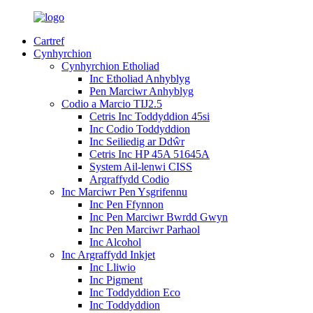
Cartref
Cynhyrchion
Cynhyrchion Etholiad
Inc Etholiad Anhyblyg
Pen Marciwr Anhyblyg
Codio a Marcio TIJ2.5
Cetris Inc Toddyddion 45si
Inc Codio Toddyddion
Inc Seiliedig ar Ddŵr
Cetris Inc HP 45A 51645A
System Ail-lenwi CISS
Argraffydd Codio
Inc Marciwr Pen Ysgrifennu
Inc Pen Ffynnon
Inc Pen Marciwr Bwrdd Gwyn
Inc Pen Marciwr Parhaol
Inc Alcohol
Inc Argraffydd Inkjet
Inc Lliwio
Inc Pigment
Inc Toddyddion Eco
Inc Toddyddion