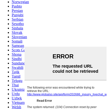
Norwegian
Pashto
Persian
Punjabi
Serbian
Sesotho
Sinhala
Slovak
Slovenian
Somali
Samoan
Scots Gaelic
Shona
Sindhi
Sundanese
Swahili
Tajik
Tamil
Telugu
Thai
Ukrainian
Urdu
Uzbek
Vietnamese
Welsh