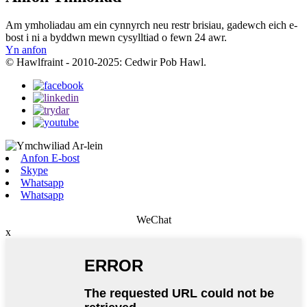
Am ymholiadau am ein cynnyrch neu restr brisiau, gadewch eich e-
bost i ni a byddwn mewn cysylltiad o fewn 24 awr.
Yn anfon
© Hawlfraint - 2010-2025: Cedwir Pob Hawl.
Anfon E-bost
Skype
Whatsapp
Whatsapp
WeChat
x