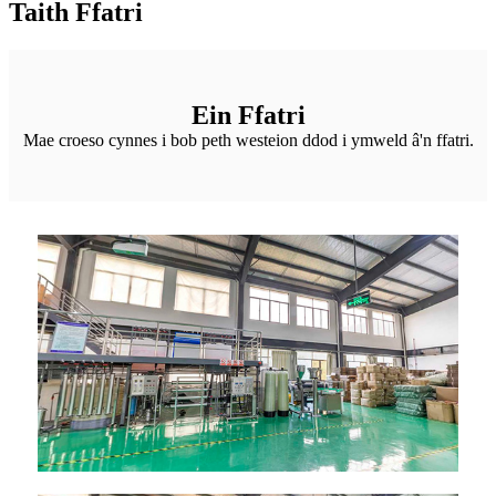
Taith Ffatri
Ein Ffatri
Mae croeso cynnes i bob peth westeion ddod i ymweld â'n ffatri.