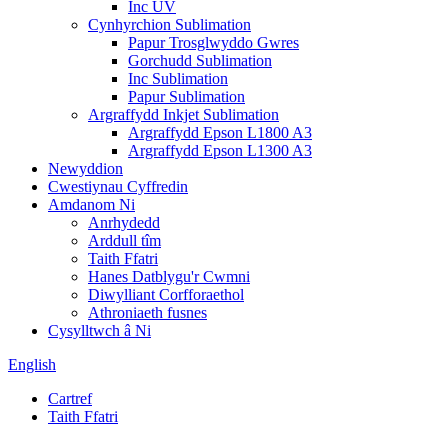
Inc UV
Cynhyrchion Sublimation
Papur Trosglwyddo Gwres
Gorchudd Sublimation
Inc Sublimation
Papur Sublimation
Argraffydd Inkjet Sublimation
Argraffydd Epson L1800 A3
Argraffydd Epson L1300 A3
Newyddion
Cwestiynau Cyffredin
Amdanom Ni
Anrhydedd
Arddull tîm
Taith Ffatri
Hanes Datblygu'r Cwmni
Diwylliant Corfforaethol
Athroniaeth fusnes
Cysylltwch â Ni
English
Cartref
Taith Ffatri