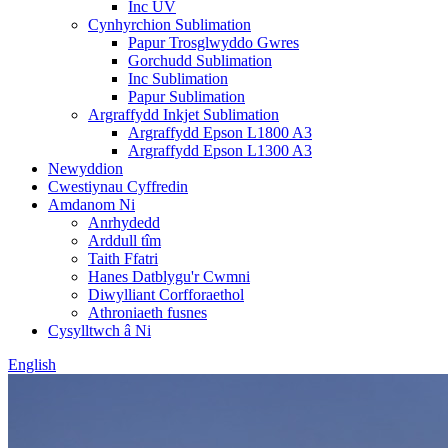
Inc UV
Cynhyrchion Sublimation
Papur Trosglwyddo Gwres
Gorchudd Sublimation
Inc Sublimation
Papur Sublimation
Argraffydd Inkjet Sublimation
Argraffydd Epson L1800 A3
Argraffydd Epson L1300 A3
Newyddion
Cwestiynau Cyffredin
Amdanom Ni
Anrhydedd
Arddull tîm
Taith Ffatri
Hanes Datblygu'r Cwmni
Diwylliant Corfforaethol
Athroniaeth fusnes
Cysylltwch â Ni
English