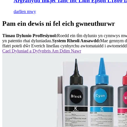
Argraffydd Inkjet Tanc Inc Llun Epson L1800 D
darllen mwy
Pam ein dewis ni fel eich gwneuthurwr
Timau Dylunio Proffesiynol:
Roedd ein tîm dylunio yn cynnwys mwy
yn patentio rhai dyluniadau.
System Rheoli Ansawdd:
Mae gennym dr
ffatri poteli dŵr Everich linellau cynhyrchu awtomataidd i awtomeid
Cael Dyluniad a Dyfynbris Am Ddim Nawr