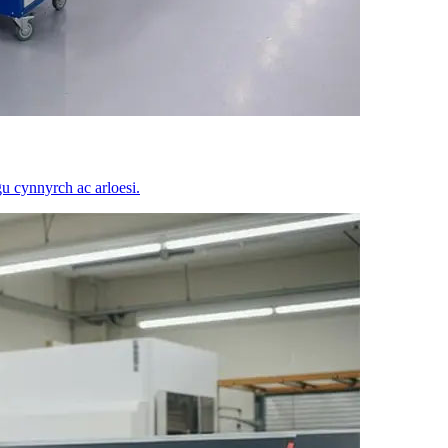
u cynnyrch ac arloesi.