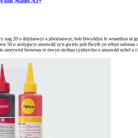
i-ffin Maint A3+
 nag 20 o ddylunwyr a pheirianwyr, bob blwyddyn fe wnaethon ni gre
os 50 o arolygwyr ansawdd sy'n gwirio pob llwyth yn erbyn safonau 
dio amrywiol brosesau er mwyn sicrhau cynhyrchu o ansawdd uchel a ch