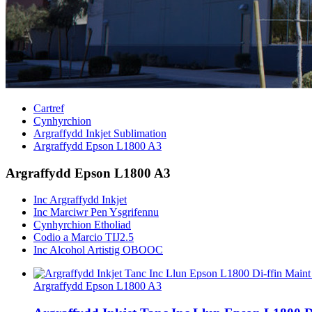
Cartref
Cynhyrchion
Argraffydd Inkjet Sublimation
Argraffydd Epson L1800 A3
Argraffydd Epson L1800 A3
Inc Argraffydd Inkjet
Inc Marciwr Pen Ysgrifennu
Cynhyrchion Etholiad
Codio a Marcio TIJ2.5
Inc Alcohol Artistig OBOOC
Argraffydd Epson L1800 A3