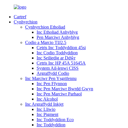
Cartref
Cynhyrchion
Cynhyrchion Etholiad
Inc Etholiad Anhyblyg
Pen Marciwr Anhyblyg
Codio a Marcio TIJ2.5
Cetris Inc Toddyddion 45si
Inc Codio Toddyddion
Inc Seiliedig ar Ddŵr
Cetris Inc HP 45A 51645A
System Ail-lenwi CISS
Argraffydd Codio
Inc Marciwr Pen Ysgrifennu
Inc Pen Ffynnon
Inc Pen Marciwr Bwrdd Gwyn
Inc Pen Marciwr Parhaol
Inc Alcohol
Inc Argraffydd Inkjet
Inc Lliwio
Inc Pigment
Inc Toddyddion Eco
Inc Toddyddion