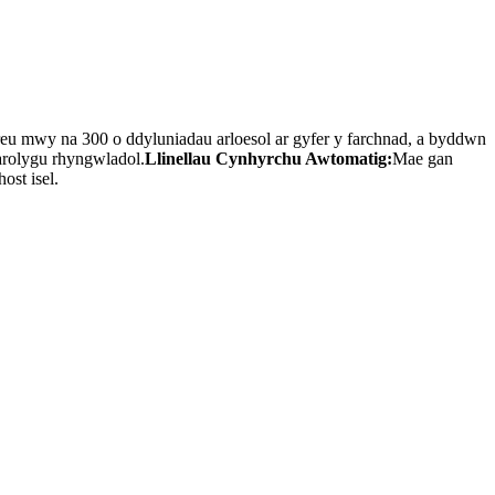
u mwy na 300 o ddyluniadau arloesol ar gyfer y farchnad, a byddwn
arolygu rhyngwladol.
Llinellau Cynhyrchu Awtomatig:
Mae gan
ost isel.