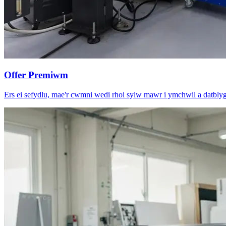
Offer Premiwm
Ers ei sefydlu, mae'r cwmni wedi rhoi sylw mawr i ymchwil a datblyg