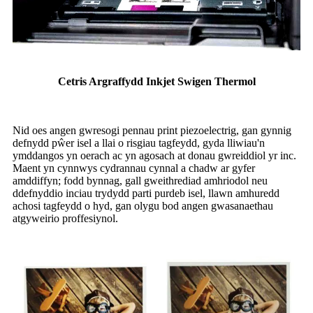
Cetris Argraffydd Inkjet Swigen Thermol
Nid oes angen gwresogi pennau print piezoelectrig, gan gynnig
defnydd pŵer isel a llai o risgiau tagfeydd, gyda lliwiau'n
ymddangos yn oerach ac yn agosach at donau gwreiddiol yr inc.
Maent yn cynnwys cydrannau cynnal a chadw ar gyfer
amddiffyn; fodd bynnag, gall gweithrediad amhriodol neu
ddefnyddio inciau trydydd parti purdeb isel, llawn amhuredd
achosi tagfeydd o hyd, gan olygu bod angen gwasanaethau
atgyweirio proffesiynol.