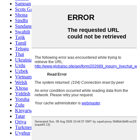
Samoan
Scots Gaelic
Shona
Sindhi
Sundanese
Swahili
Tajik
Tamil
Telugu
Thai
Ukrainian
Urdu
Uzbek
Vietnamese
Welsh
Xhosa
Yiddish
Yoruba
Zulu
Kinyarwanda
Tatar
Oriya
Turkmen
Uyghur