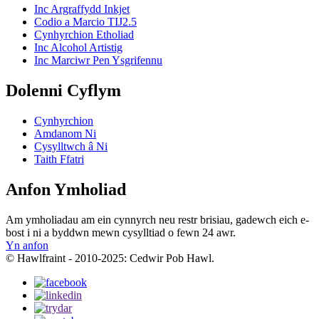
Inc Argraffydd Inkjet
Codio a Marcio TIJ2.5
Cynhyrchion Etholiad
Inc Alcohol Artistig
Inc Marciwr Pen Ysgrifennu
Dolenni Cyflym
Cynhyrchion
Amdanom Ni
Cysylltwch â Ni
Taith Ffatri
Anfon Ymholiad
Am ymholiadau am ein cynnyrch neu restr brisiau, gadewch eich e-
bost i ni a byddwn mewn cysylltiad o fewn 24 awr.
Yn anfon
© Hawlfraint - 2010-2025: Cedwir Pob Hawl.