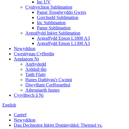
Inc UV
Cynhyrchion Sublimation
Papur Trosglwyddo Gwres
Gorchudd Sublimation
Inc Sublimation
Papur Sublimation
Argraffydd Inkjet Sublimation
Argraffydd Epson L1800 A3
Argraffydd Epson L1300 A3
Newyddion
Cwestiynau Cyffredin
Amdanom Ni
Anrhydedd
Arddull tîm
Taith Ffatri
Hanes Datblygu'r Cwmni
Diwylliant Corfforaethol
Athroniaeth fusnes
Cysylltwch â Ni
English
Cartref
Newyddion
Dau Dechnoleg Inkjet Dominyddol: Thermol vs.