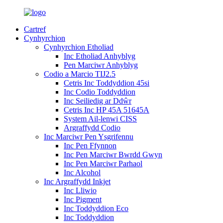
Cartref
Cynhyrchion
Cynhyrchion Etholiad
Inc Etholiad Anhyblyg
Pen Marciwr Anhyblyg
Codio a Marcio TIJ2.5
Cetris Inc Toddyddion 45si
Inc Codio Toddyddion
Inc Seiliedig ar Ddŵr
Cetris Inc HP 45A 51645A
System Ail-lenwi CISS
Argraffydd Codio
Inc Marciwr Pen Ysgrifennu
Inc Pen Ffynnon
Inc Pen Marciwr Bwrdd Gwyn
Inc Pen Marciwr Parhaol
Inc Alcohol
Inc Argraffydd Inkjet
Inc Lliwio
Inc Pigment
Inc Toddyddion Eco
Inc Toddyddion