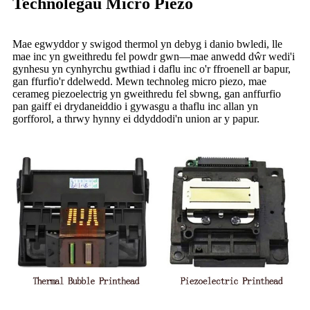
Technolegau Micro Piezo
Mae egwyddor y swigod thermol yn debyg i danio bwledi, lle
mae inc yn gweithredu fel powdr gwn—mae anwedd dŵr wedi'i
gynhesu yn cynhyrchu gwthiad i daflu inc o'r ffroenell ar bapur,
gan ffurfio'r ddelwedd. Mewn technoleg micro piezo, mae
cerameg piezoelectrig yn gweithredu fel sbwng, gan anffurfio
pan gaiff ei drydaneiddio i gywasgu a thaflu inc allan yn
gorfforol, a thrwy hynny ei ddyddodi'n union ar y papur.