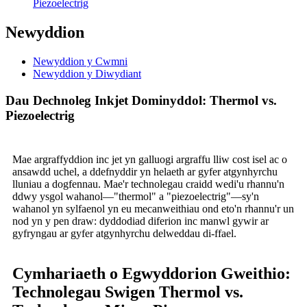
Piezoelectrig
Newyddion
Newyddion y Cwmni
Newyddion y Diwydiant
Dau Dechnoleg Inkjet Dominyddol: Thermol vs.
Piezoelectrig
Mae argraffyddion inc jet yn galluogi argraffu lliw cost isel ac o
ansawdd uchel, a ddefnyddir yn helaeth ar gyfer atgynhyrchu
lluniau a dogfennau. Mae'r technolegau craidd wedi'u rhannu'n
ddwy ysgol wahanol—"thermol" a "piezoelectrig"—sy'n
wahanol yn sylfaenol yn eu mecanweithiau ond eto'n rhannu'r un
nod yn y pen draw: dyddodiad diferion inc manwl gywir ar
gyfryngau ar gyfer atgynhyrchu delweddau di-ffael.
Cymhariaeth o Egwyddorion Gweithio:
Technolegau Swigen Thermol vs.