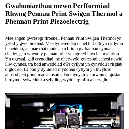
Gwahaniaethau mewn Perfformiad
Rhwng Pennau Print Swigen Thermol a
Phennau Print Piezoelectrig
Mae angen gwresogi ffroenell Pennau Print Swigen Thermol yn
ystod y gweithrediad. Mae tymereddau uchel hirfaith yn cyflymu
heneiddio, ac mae rhai modelau'n brin o gydrannau cynnal a
chadw, gan wneud y pennau print yn agored i lwch a malurion.
Yn ogystal, gall crynodiad inc oherwydd gwresogi achosi newid
lliw cynnes, tra bod anweddiad dŵr cyflym yn cynyddu'r risgiau
o glocsio. Er bod y dyluniad rhyddhau cyflym yn hwyluso
ailosod pen print, mae ailosodiadau mynych yn arwain at gostau
hirdymor sylweddol a sefydlogrwydd argraffu a beryglir.