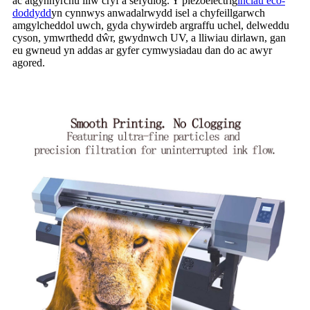
ac atgynhyrchu lliw cryf a sefydlog. Y piezoelectrig
inciau eco-
doddydd
yn cynnwys anwadalrwydd isel a chyfeillgarwch
amgylcheddol uwch, gyda chywirdeb argraffu uchel, delweddu
cyson, ymwrthedd dŵr, gwydnwch UV, a lliwiau dirlawn, gan
eu gwneud yn addas ar gyfer cymwysiadau dan do ac awyr
agored.