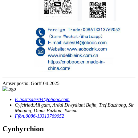
Amser postio: Gorff-04-2025
E-bost:
sales04@obooc.com
Cyfeiriad:
Ail gam, Ardal Diwydiant Bajin, Tref Baizhong, Sir
Minqing, Dinas Fuzhou, Tsieina
Ffôn:
0086-13313769052
Cynhyrchion