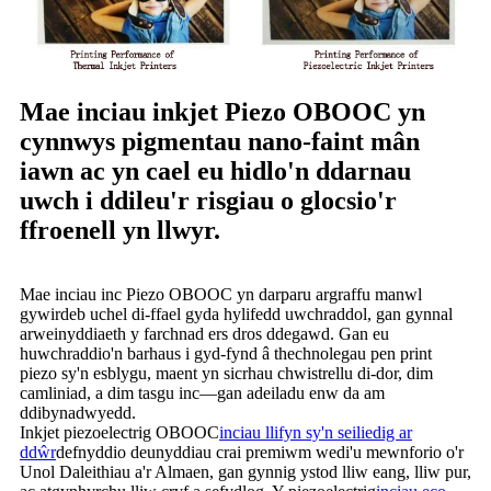
Mae inciau inkjet Piezo OBOOC yn
cynnwys pigmentau nano-faint mân
iawn ac yn cael eu hidlo'n ddarnau
uwch i ddileu'r risgiau o glocsio'r
ffroenell yn llwyr.
Mae inciau inc Piezo OBOOC yn darparu argraffu manwl
gywirdeb uchel di-ffael gyda hylifedd uwchraddol, gan gynnal
arweinyddiaeth y farchnad ers dros ddegawd. Gan eu
huwchraddio'n barhaus i gyd-fynd â thechnolegau pen print
piezo sy'n esblygu, maent yn sicrhau chwistrellu di-dor, dim
camliniad, a dim tasgu inc—gan adeiladu enw da am
ddibynadwyedd.
Inkjet piezoelectrig OBOOC
inciau llifyn sy'n seiliedig ar
ddŵr
defnyddio deunyddiau crai premiwm wedi'u mewnforio o'r
Unol Daleithiau a'r Almaen, gan gynnig ystod lliw eang, lliw pur,