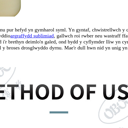
nu pur hefyd yn gymharol syml. Yn gyntaf, chwistrellwch y c
yddio
argraffydd sublimiad
, gallwch roi rwber neu wastraff ff
r brethyn deimlo'n galed, ond bydd y cyflymder lliw yn cyny
nal y broses drosglwyddo dyrnu. Mae'r dull hwn nid yn unig y