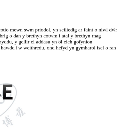
otio mewn swm priodol, yn seiliedig ar faint o niwl dŵr
abrig o dan y brethyn cotwm i atal y brethyn rhag
ddu, y gellir ei addasu yn ôl eich gofynion
n hawdd i'w weithredu, ond hefyd yn gymharol isel o ran