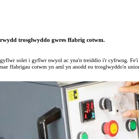
nrwydd trosglwyddo gwres ffabrig cotwm.
yflwr solet i gyflwr nwyol ac yna'n treiddio i'r cyfrwng. Fe'i
mae ffabrigau cotwm yn aml yn anodd eu trosglwyddo'n unio