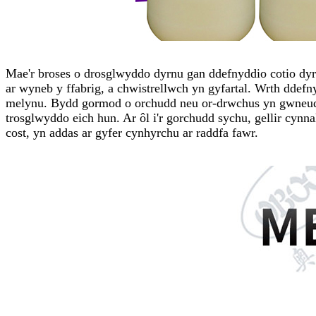
Mae'r broses o drosglwyddo dyrnu gan ddefnyddio cotio dyr
ar wyneb y ffabrig, a chwistrellwch yn gyfartal. Wrth ddefn
melynu. Bydd gormod o orchudd neu or-drwchus yn gwneud i'
trosglwyddo eich hun. Ar ôl i'r gorchudd sychu, gellir cyn
cost, yn addas ar gyfer cynhyrchu ar raddfa fawr.