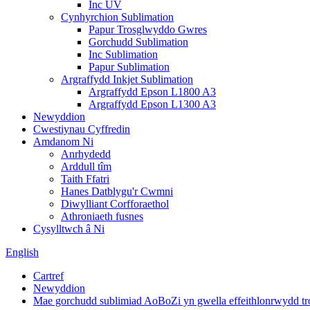
Inc UV
Cynhyrchion Sublimation
Papur Trosglwyddo Gwres
Gorchudd Sublimation
Inc Sublimation
Papur Sublimation
Argraffydd Inkjet Sublimation
Argraffydd Epson L1800 A3
Argraffydd Epson L1300 A3
Newyddion
Cwestiynau Cyffredin
Amdanom Ni
Anrhydedd
Arddull tîm
Taith Ffatri
Hanes Datblygu'r Cwmni
Diwylliant Corfforaethol
Athroniaeth fusnes
Cysylltwch â Ni
English
Cartref
Newyddion
Mae gorchudd sublimiad AoBoZi yn gwella effeithlonrwydd tr