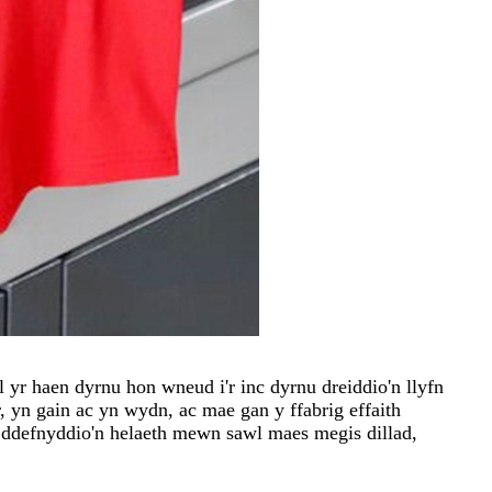
yr haen dyrnu hon wneud i'r inc dyrnu dreiddio'n llyfn
 yn gain ac yn wydn, ac mae gan y ffabrig effaith
 ddefnyddio'n helaeth mewn sawl maes megis dillad,