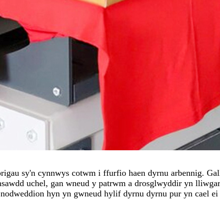
gau sy'n cynnwys cotwm i ffurfio haen dyrnu arbennig. Gall 
ansawdd uchel, gan wneud y patrwm a drosglwyddir yn lliwgar,
 nodweddion hyn yn gwneud hylif dyrnu dyrnu pur yn cael ei