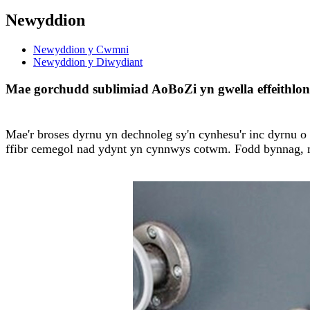
Newyddion
Newyddion y Cwmni
Newyddion y Diwydiant
Mae gorchudd sublimiad AoBoZi yn gwella effeithlo
Mae'r broses dyrnu yn dechnoleg sy'n cynhesu'r inc dyrnu o g
ffibr cemegol nad ydynt yn cynnwys cotwm. Fodd bynnag, 