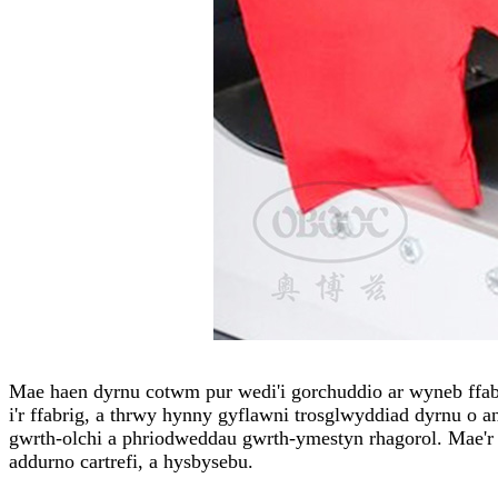
Mae haen dyrnu cotwm pur wedi'i gorchuddio ar wyneb ffabri
i'r ffabrig, a thrwy hynny gyflawni trosglwyddiad dyrnu o 
gwrth-olchi a phriodweddau gwrth-ymestyn rhagorol. Mae'r
addurno cartrefi, a hysbysebu.