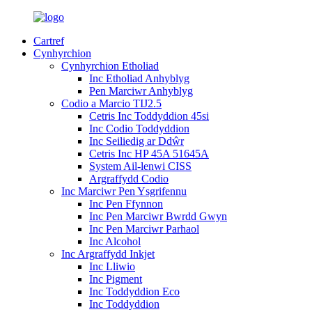
Cartref
Cynhyrchion
Cynhyrchion Etholiad
Inc Etholiad Anhyblyg
Pen Marciwr Anhyblyg
Codio a Marcio TIJ2.5
Cetris Inc Toddyddion 45si
Inc Codio Toddyddion
Inc Seiliedig ar Ddŵr
Cetris Inc HP 45A 51645A
System Ail-lenwi CISS
Argraffydd Codio
Inc Marciwr Pen Ysgrifennu
Inc Pen Ffynnon
Inc Pen Marciwr Bwrdd Gwyn
Inc Pen Marciwr Parhaol
Inc Alcohol
Inc Argraffydd Inkjet
Inc Lliwio
Inc Pigment
Inc Toddyddion Eco
Inc Toddyddion